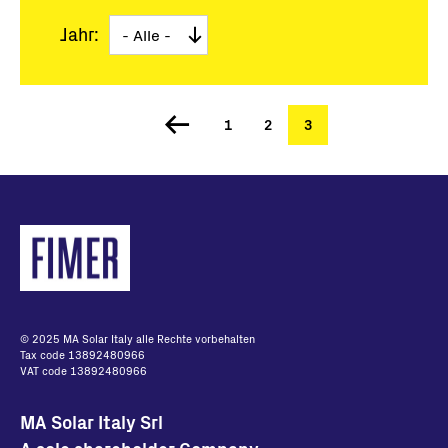
Jahr:
Seite
1
Seite
2
Aktuelle
3
Seitennummerierung
Seite
© 2025 MA Solar Italy alle Rechte vorbehalten
Tax code 13892480966
VAT code 13892480966
MA Solar Italy Srl