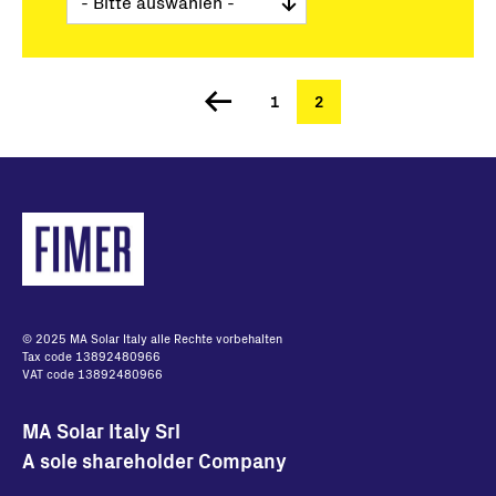
Seite
1
Aktuelle
2
Seitennummerierung
Seite
© 2025 MA Solar Italy alle Rechte vorbehalten
Tax code 13892480966
VAT code 13892480966
MA Solar Italy Srl
A sole shareholder Company