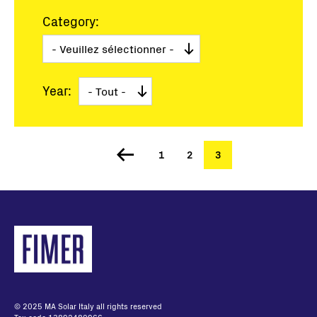
Category:
Year:
Page
1
Page
2
Page
3
Pagination
courante
© 2025 MA Solar Italy all rights reserved