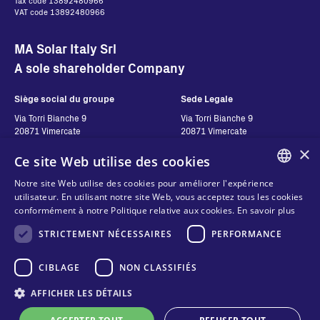
Tax code 13892480966
VAT code 13892480966
MA Solar Italy Srl
A sole shareholder Company
Siège social du groupe
Sede Legale
Via Torri Bianche 9
Via Torri Bianche 9
20871 Vimercate
20871 Vimercate
Italy
Italy
×
Ce site Web utilise des cookies
Via San Giorgio 642
52028, Terranuova Bracciolini (AR)
Notre site Web utilise des cookies pour améliorer l'expérience
Italy
ENGLISH
utilisateur. En utilisant notre site Web, vous acceptez tous les cookies
conformément à notre Politique relative aux cookies.
En savoir plus
ITALIAN
STRICTEMENT NÉCESSAIRES
PERFORMANCE
Contatti
Suivez-nous
SPANISH
FRENCH
CIBLAGE
NON CLASSIFIÉS
Contactez-nous
Où acheter
KO
AFFICHER LES DÉTAILS
Vie privée
Cookies