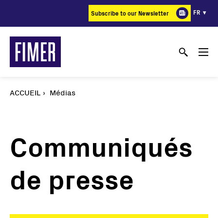
Aller
FR
Subscribe to our Newsletter
au
contenu
principal
ACCUEIL
Médias
Communiqués
de presse