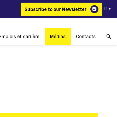
Subscribe to our Newsletter
FR
Emplois et carrière
Médias
Contacts
Pourquoi FIMER?
Nos réussites
Support technique en ligne
ergie change de métier
Communiqués de presse
Contactez-nous
Offres d'emploi
Événements
Où acheter
Galerie
Contact pour les médias