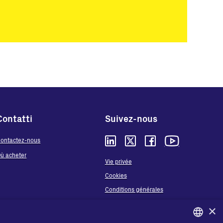
Contatti
Suivez-nous
ontactez-nous
ù acheter
Vie privée
Cookies
Conditions générales
Organizational model and line of ethics
×
Whistleblowing