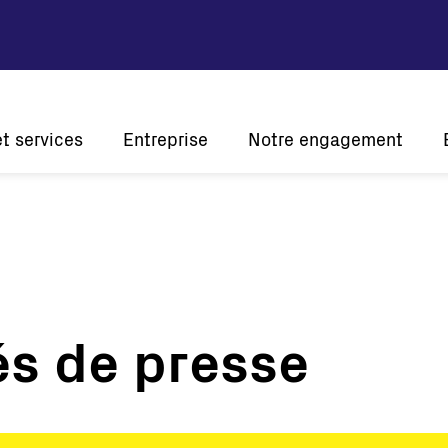
et services
Entreprise
Notre engagement
tion
Vision et mission
Développement durable
Histoire
Innovation
L'én
Présence mondiale
A l'écoute de nos clients
Certifications
s de presse
Solaire
Onduleurs de chaîne
Onduleurs centraux