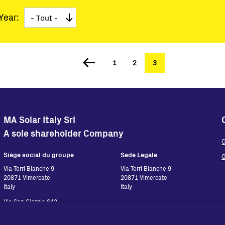
Stations clés en main
Year:
Supervision et contrôle
Logiciels
Service
Page
1
Page
2
Page
3
Anciens produits
Solutions pour les micro-réseaux
courante
BESS Solutions
FAQ
MA Solar Italy Srl
A sole shareholder Company
C
Siège social du groupe
Sede Legale
O
Via Torri Bianche 9
Via Torri Bianche 9
20871 Vimercate
20871 Vimercate
Italy
Italy
Via San Giorgio 642
52028, Terranuova Bracciolini (AR)
Italy