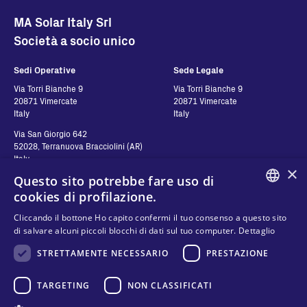
MA Solar Italy Srl
Società a socio unico
Sedi Operative
Sede Legale
Via Torri Bianche 9
Via Torri Bianche 9
20871 Vimercate
20871 Vimercate
Italy
Italy
Via San Giorgio 642
52028, Terranuova Bracciolini (AR)
Italy
×
Questo sito potrebbe fare uso di
cookies di profilazione.
Contatti
Seguici
ENGLISH
Cliccando il bottone Ho capito confermi il tuo consenso a questo sito
di salvare alcuni piccoli blocchi di dati sul tuo computer.
Dettaglio
Contattaci
ITALIAN
Dove comprare
STRETTAMENTE NECESSARIO
PRESTAZIONE
SPANISH
Privacy
FAQ
Cookies
FRENCH
TARGETING
NON CLASSIFICATI
Termini e condizioni
KO