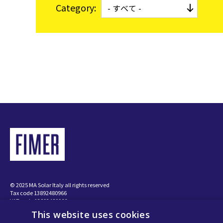
Category:
特別高圧向け
マイクログリッド
© 2025 MA Solar Italy all rights reserved
Tax code 13892480966
VAT code 13892480966
This website uses cookies