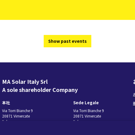
ターンキー・ステーション
監視と制御
ソフトウェア・ツール
サービス
Show past events
旧製品
マイクログリッド・ソリューション
BESS Solutions
MA Solar Italy Srl
A sole shareholder Company
本社
Sede Legale
Via Torri Bianche 9
Via Torri Bianche 9
20871 Vimercate
20871 Vimercate
Italy
Italy
Via San Giorgio 642