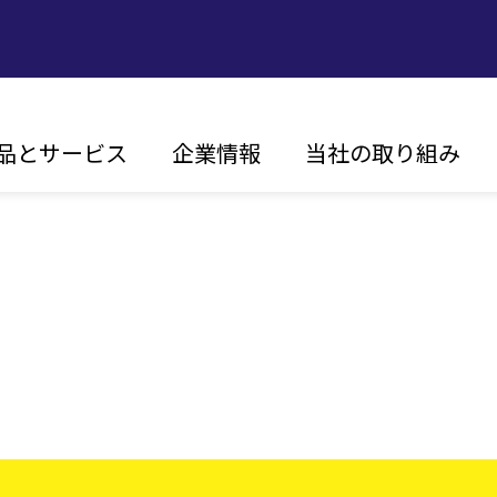
in
品とサービス
企業情報
当社の取り組み
vigation
ビジョン、ミッション
持続可能性
FIM
沿革
イノベーション
エネル
グローバルな展開
お客様第一主義
認証
ソーラー
ストリング・インバータ
セントラル・インバータ