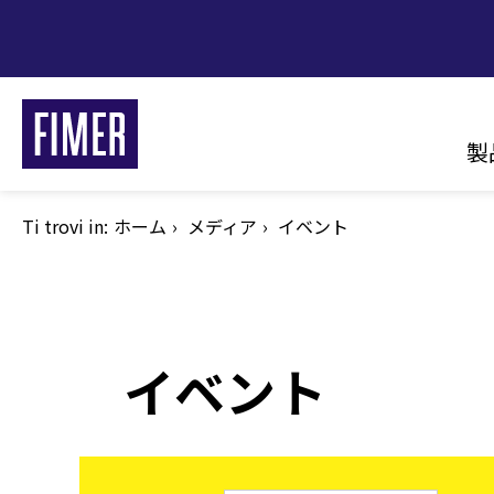
メ
イ
ン
コ
Ma
ン
製
テ
na
ン
ツ
Ti trovi in:
パ
ホーム
メディア
イベント
に
ン
く
移
ず
動
イベント
私たちのソリューション
住宅向け
低圧・高圧向け