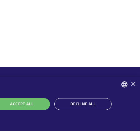
×
Contatti
Seguici
연락처
ENGLISH
ACCEPT ALL
DECLINE ALL
구매처
ITALIAN
Privacy
SPANISH
Cookies
온라인 기술 지원
맨 위로
Terms and conditions
FRENCH
Organizational model and line of