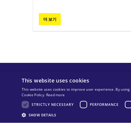
더 보기
페
이
지
지
This website uses cookies
정
This website uses cookies to improve user experience. By using 
Cookie Policy.
Read more
STRICTLY NECESSARY
PERFORMANCE
© 2025 MA Solar Italy all rights reserved
SHOW DETAILS
Tax code 13892480966
VAT code 13892480966