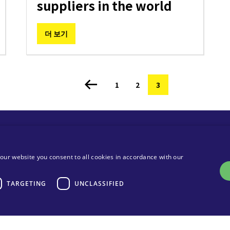
suppliers in the world
더 보기
쪽
1
쪽
2
현
3
재
페
MA Solar Italy Srl
이
A sole shareholder Company
our website you consent to all cookies in accordance with our
지
Sedi Operative
Sede Legale
TARGETING
UNCLASSIFIED
Via Torri Bianche 9
Via Torri Bianche 9
20871 Vimercate
20871 Vimercate
Italy
Italy
Via San Giorgio 642