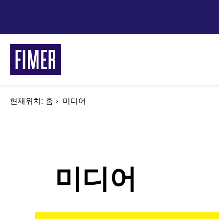
주
요
콘
텐
츠
로
건
너
현재위치:
이
홈
미디어
뛰
동
경
기
로
미디어
FI
주거/
상업 