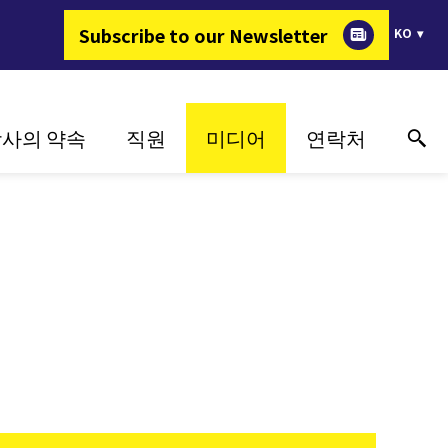
Subscribe to our Newsletter
KO
사의 약속
직원
미디어
연락처
지속가능성
왜 FIMER 인가?
성공 사례
온라인 기술 지원
혁신
에너지를 변화시키는 일
미디어
연락처
지
고객 중심
채용정보
이벤트
구매처
매체 갤러리
매체 연락