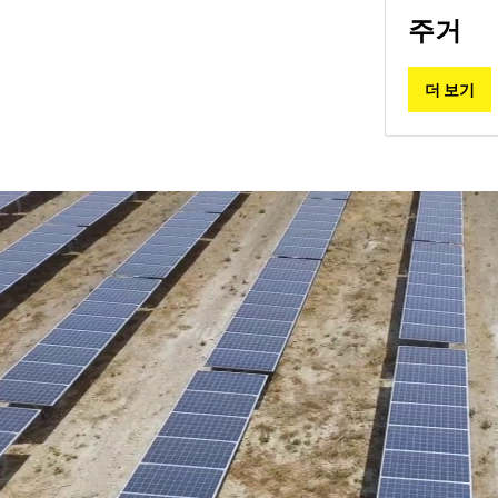
주거
유틸
마이크
더 보기