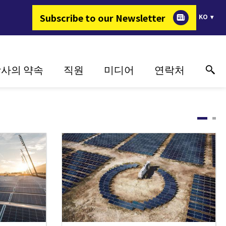
Subscribe to our Newsletter
KO
사의 약속
직원
미디어
연락처
지속가능성
왜 FIMER 인가?
성공 사례
온라인 기술 지원
혁신
에너지를 변화시키는 일
미디어
연락처
지
고객 중심
채용정보
이벤트
구매처
매체 갤러리
매체 연락