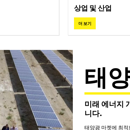
상업 및 산업
리티
턴키 스테이션
로 그리드 솔루션
모니터링 및 조정
더 보기
소프트웨어 도구
서비스
단종된 제품
마이크로 그리드 솔루션
BESS Solutions
태
미래 에너지 개
니다.
태양광 마켓에 최적