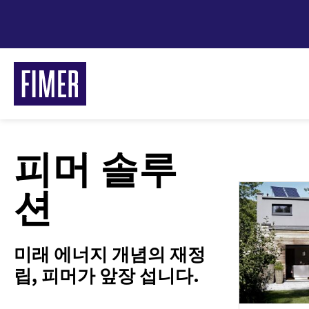
주
요
콘
텐
츠
로
건
너
피머 솔루
뛰
기
션
미래 에너지 개념의 재정
FI
립, 피머가 앞장 섭니다.
주거/
상업 