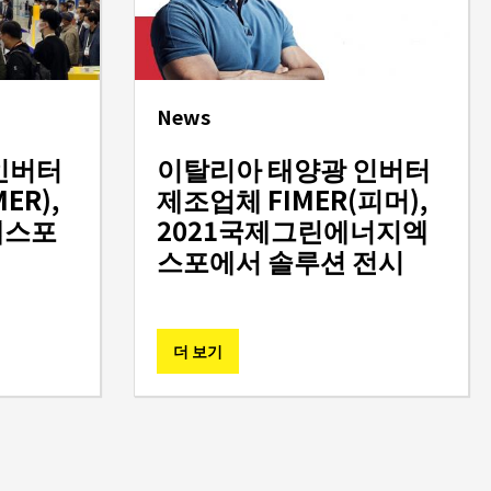
News
인버터
이탈리아 태양광 인버터
ER),
제조업체 FIMER(피머),
엑스포
2021국제그린에너지엑
스포에서 솔루션 전시
더 보기