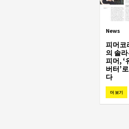
News
News
Caution - Beware of
피머코
online scam attempts
의 솔라
pretending to be
피머, 
FIMER!
버터’로
다
Find out more
더 보기