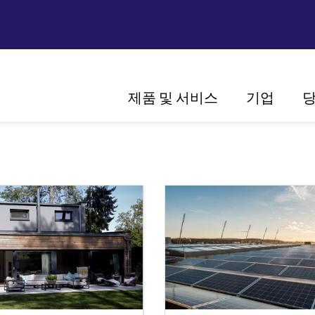
Main
제품 및 서비스
기업
당
navigation
비전 그리고 미션
역사
세계 시장에서의 입
인증
MER의 솔루션
태양광
가정용
스트링 인버터
및 산업용
센트럴 인버터