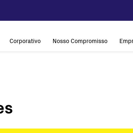
Corporativo
Nosso Compromisso
Empr
são, missão e valores
Sustentabilidade
Po
Histórico
Inovação
A energia
Presença global
Centralidade do Cliente
Certificações
es
String
entrais