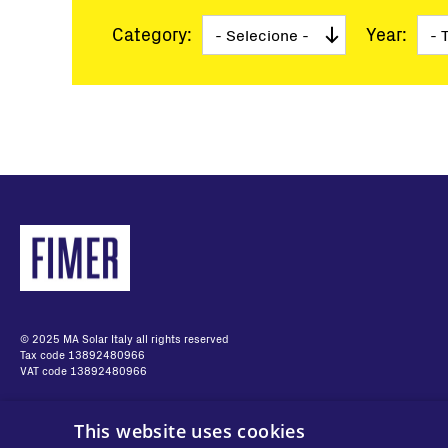
Utility Scale
Estações Tu
Category:
Year:
Microrredes
Monitoramen
Ferramentas
Serviço
Produtos de
Paginação
Soluções de
BESS Soluti
FAQ
© 2025 MA Solar Italy all rights reserved
Tax code 13892480966
VAT code 13892480966
This website uses cookies