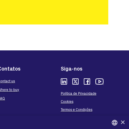
Contatos
Siga-nos
ontact us
here to buy
Política de Privacidade
FAQ
Cookies
Termos e Condições
Organizational model and line of ethics
×
Whistleblowing