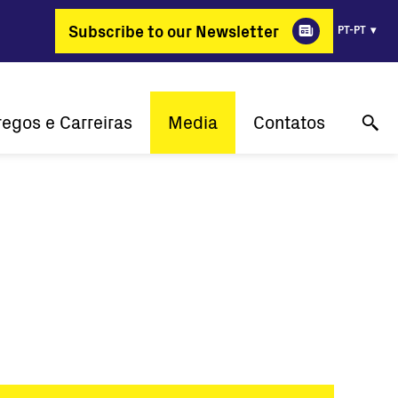
Subscribe to our Newsletter
PT-PT
egos e Carreiras
Media
Contatos
r que a FIMER?
Histórias de Sucesso
Online technical support
 que muda profissões
Comunicado de Imprensa
Entre em contato conosc
Empregos
Events
Media gallery
Media contact