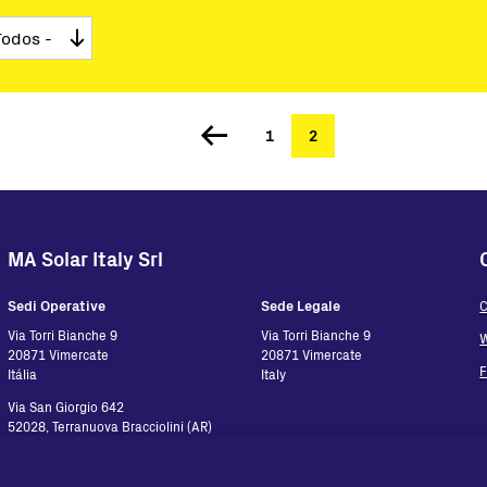
rnkey
to e Controle
 de Software
Página
1
Página
2
scontinuados
atual
 Microrredes
ons
MA Solar Italy Srl
Sedi Operative
Sede Legale
C
Via Torri Bianche 9
Via Torri Bianche 9
W
20871 Vimercate
20871 Vimercate
Itália
Italy
Via San Giorgio 642
52028, Terranuova Bracciolini (AR)
Itália