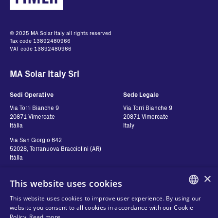
© 2025 MA Solar Italy all rights reserved
Tax code 13892480966
VAT code 13892480966
MA Solar Italy Srl
Sedi Operative
Sede Legale
Via Torri Bianche 9
Via Torri Bianche 9
20871 Vimercate
20871 Vimercate
Itália
Italy
Via San Giorgio 642
52028, Terranuova Bracciolini (AR)
Itália
×
This website uses cookies
Contatos
Siga-nos
This website uses cookies to improve user experience. By using our
ENGLISH
website you consent to all cookies in accordance with our Cookie
Contact us
Policy.
Read more