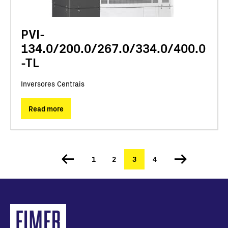
PVI-
134.0/200.0/267.0/334.0/400.0
-TL
Inversores Centrais
Read more
Página
1
Página
2
Página
3
Página
4
Paginação
atual