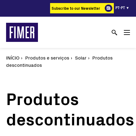
Passar
PT-PT
Subscribe to our Newsletter
para
o
conteúdo
principal
INÍCIO
Produtos e serviços
Solar
Produtos
descontinuados
Produtos
descontinuados