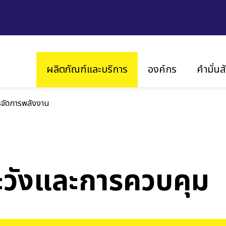
Main
ผลิตภัณฑ์และบริการ
องค์กร
คำมั่น
navigation
รจัดการพลังงาน
วิสัยทัศน์ และ พันธกิจ
ความยั
ประวัติความเป็นมา
นวัต
ร่ว
สำนักงานในประเทศต่างๆ
ความใส่ใ
มาตรฐานและใบรับรอง
ะวังและการควบคุม
งเรา
โซลาร์
อินเวอร์เตอร์แบบสตริง
รม
อินเวอร์เตอร์แบบเซ็นทรัล