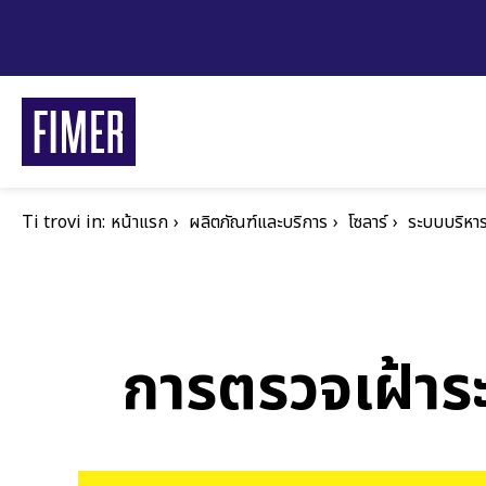
ข้าม
ไป
ยัง
เนื้อหา
หลัก
Ti trovi in:
การ
หน้าแรก
ผลิตภัณฑ์และบริการ
โซลาร์
ระบบบริหา
แสดง
เส้น
ทาง
การตรวจเฝ้าร
การบริการขอ
ที่อยู่อาศัย
ธุรกิจและอุตสาหกร