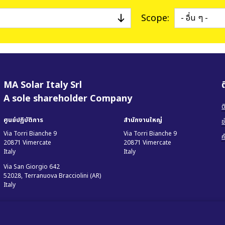
ค
สถานีไฟฟ้าครบวงจร
Scope:
ระบบบริหารจัดการพลังงาน
ซอฟต์แวร์และแอพพลิเคชั่น
บริการ
สินค้าที่เลิกผลิตแล้ว
ระบบไมโครกริด
MA Solar Italy Srl
BESS Solutions
A sole shareholder Company
ต
ศูนย์ปฏิบัติการ
สำนักงานใหญ่
ช
Via Torri Bianche 9
Via Torri Bianche 9
ค
20871 Vimercate
20871 Vimercate
Italy
Italy
Via San Giorgio 642
52028, Terranuova Bracciolini (AR)
Italy