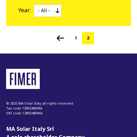
Year:
Page
1
Current
2
Pagination
page
© 2025 MA Solar Italy all rights reserved
Tax code 13892480966
VAT code 13892480966
MA Solar Italy Srl