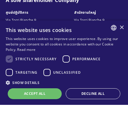
A sole shareholder Company
ศูนย์ปฏิบัติการ
สำนักงานใหญ่
Via Torri Bianche 9
Via Torri Bianche 9
×
20871 Vimercate
20871 Vimercate
This website uses cookies
Italy
Italy
This website uses cookies to improve user experience. By using our
Via San Giorgio 642
ENGLISH
website you consent to all cookies in accordance with our Cookie
52028, Terranuova Bracciolini (AR)
Italy
Policy.
Read more
ITALIAN
STRICTLY NECESSARY
PERFORMANCE
SPANISH
ติดต่อเรา
ติดตามเรา
FRENCH
TARGETING
UNCLASSIFIED
ติดต่อเรา
KO
SHOW DETAILS
ช่องทางการขาย
ความเป็นส่วนตัว
ACCEPT ALL
DECLINE ALL
คำถามที่พบบ่อย
Online technical support
นโยบายการใช้คุกกี้
Organizational model and line of
ethics
Strictly necessary
Performance
Targeting
Unclassified
เงื่อนไข และ ข้อบังคับ
Strictly necessary cookies allow core website functionality such as user