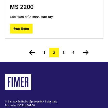
MS 2200
Các trạm chìa khóa trao tay
Đọc thêm
Trang
1
Trang
2
Trang
3
Trang
4
Pagination
hiện
thời
© Bản quyền thuộc tập đoàn MA Solar Italy
Tax code 13892480966