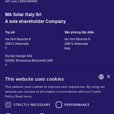
VAT code 13892480966
MA Solar Italy Srl
A sole shareholder Company
Trụ sở
Văn phòng đại diện
Via Torri Bianche 9
Via Torri Bianche 9
20871 Vimercate
20871 Vimercate
Ý
Italy
Via San Giorgio 642
52028, Terranuova Bracciolini (AR)
Ý
×
This website uses cookies
Hãy liên hệ với chúng
Theo dõi chúng tôi
This website uses cookies to improve user experience. By using our
tôi
ENGLISH
website you consent to all cookies in accordance with our Cookie
Policy.
Read more
ITALIAN
Hãy liên hệ với chúng tôi
Quyền riêng tư
STRICTLY NECESSARY
PERFORMANCE
Nơi để mua hàng
SPANISH
Cookies