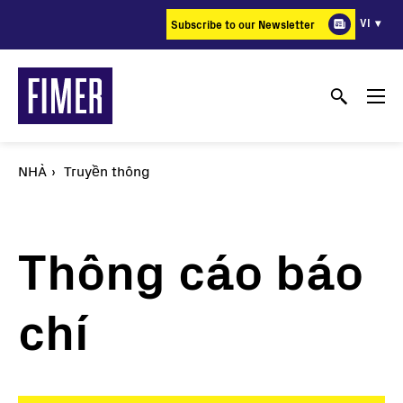
Nhảy
VI
Subscribe to our Newsletter
đến
nội
dung
NHÀ
Truyền thông
Thông cáo báo
chí