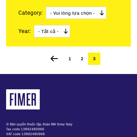
Category:
Year:
Trang
1
Trang
2
Trang
3
Pagination
hiện
thời
© Bản quyền thuộc tập đoàn MA Solar Italy
Tax code 13892480966
VAT code 13892480966