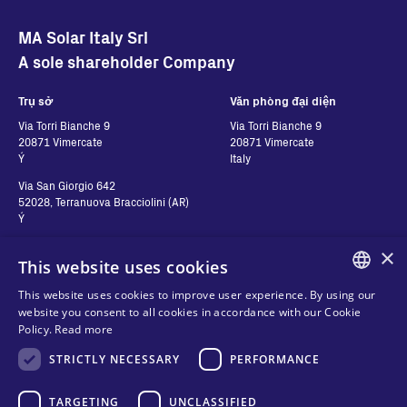
MA Solar Italy Srl
A sole shareholder Company
Trụ sở
Văn phòng đại diện
Via Torri Bianche 9
Via Torri Bianche 9
20871 Vimercate
20871 Vimercate
Ý
Italy
Via San Giorgio 642
52028, Terranuova Bracciolini (AR)
Ý
×
This website uses cookies
Hãy liên hệ với chúng
Theo dõi chúng tôi
This website uses cookies to improve user experience. By using our
tôi
ENGLISH
website you consent to all cookies in accordance with our Cookie
Policy.
Read more
ITALIAN
Hãy liên hệ với chúng tôi
Quyền riêng tư
STRICTLY NECESSARY
PERFORMANCE
Nơi để mua hàng
SPANISH
Cookies
FRENCH
TARGETING
UNCLASSIFIED
Điều khoản và điều kiện