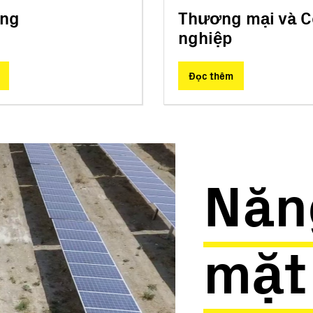
 trao tay
ụng
Thương mại và 
hiển
nghiệp
 mềm
Đọc thêm
n siêu nhỏ
Năn
mặt 