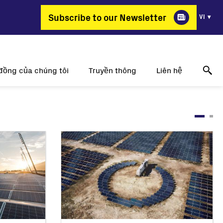
Subscribe to our Newsletter
VI
đồng của chúng tôi
Truyền thông
Liên hệ
ao lại chọn FIMER?
Thông tin về những thành công
Online technical support
g thay đổi nghề nghiệp
Thông cáo báo chí
Hãy liên hệ với chúng tôi
ị trí công việc
Sự kiện
Nơi để mua hàng
Triển lãm truyền thông
Liên hệ truyền thông