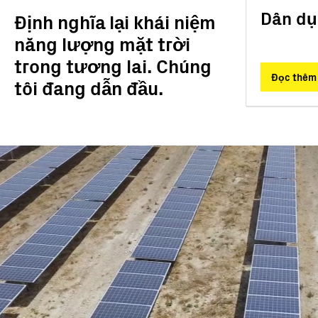
Quy mô điện lực
Các trạm chìa khóa
Dân d
Định nghĩa lại khái niệm
Lưới điện siêu nhỏ
Giám sát và Điều k
năng lượng mặt trời
Các công cụ phần
trong tương lai. Chúng
Dịch vụ
Đọc thêm
tôi đang dẫn đầu.
Hết sản xuất
Giải pháp Lưới điệ
BESS Solutions