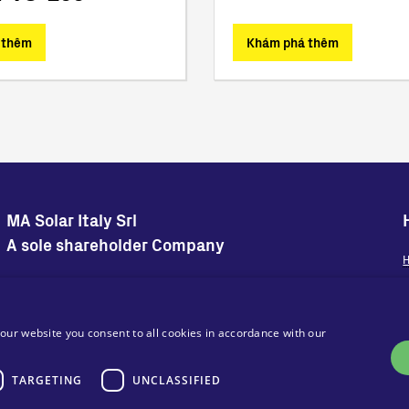
 thêm
Khám phá thêm
MA Solar Italy Srl
A sole shareholder Company
H
Trụ sở
Văn phòng đại diện
N
Via Torri Bianche 9
Via Torri Bianche 9
20871 Vimercate
20871 Vimercate
our website you consent to all cookies in accordance with our
Ý
Italy
Via San Giorgio 642
TARGETING
UNCLASSIFIED
52028, Terranuova Bracciolini (AR)
Ý