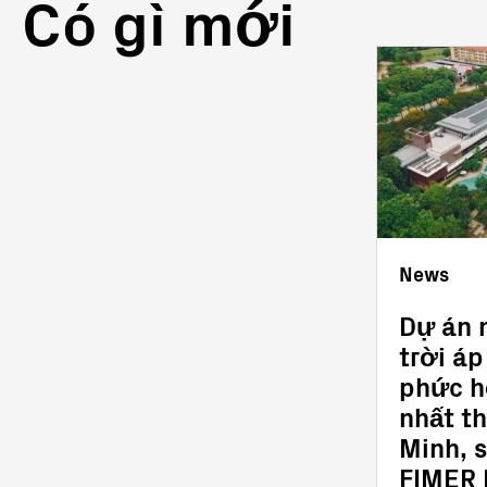
Có gì mới
News
News
Caution - Beware of
Dự án
online scam attempts
trời á
pretending to be
phức h
FIMER!
nhất th
Minh, sư
FIMER 