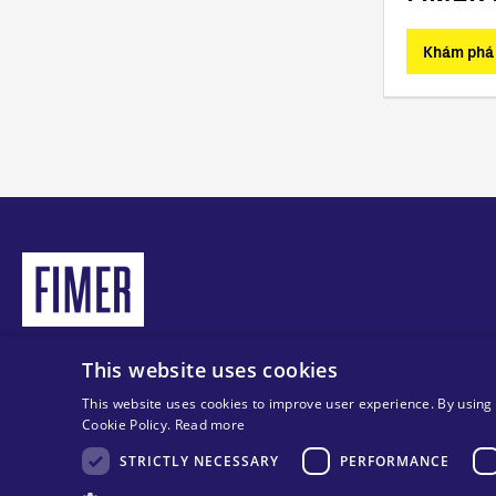
Find out more
Khám phá
This website uses cookies
© Bản quyền thuộc tập đoàn MA Solar Italy
Tax code 13892480966
This website uses cookies to improve user experience. By using 
VAT code 13892480966
Cookie Policy.
Read more
STRICTLY NECESSARY
PERFORMANCE