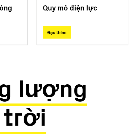
Công
Quy mô điện lực
Đọc thêm
g lượng
trời