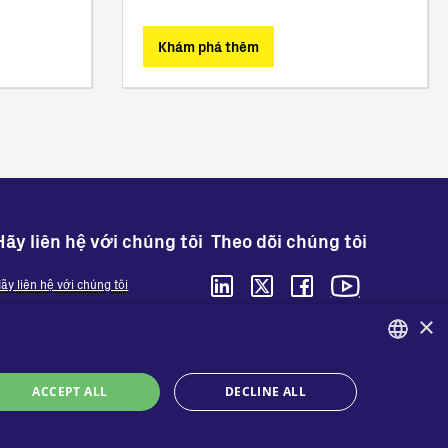
Khám phá thêm
Hãy liên hệ với chúng tôi
Theo dõi chúng tôi
ãy liên hệ với chúng tôi
ơi để mua hàng
×
Quyền riêng tư
Cookies
ENGLISH
Điều khoản và điều kiện
ACCEPT ALL
DECLINE ALL
Organizational model and line of ethics
ITALIAN
Whistleblowing