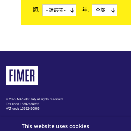
公共事業規模
類:
年:
微電網
Pagination
© 2025 MA Solar Italy all rights reserved
Tax code 13892480966
VAT code 13892480966
This website uses cookies