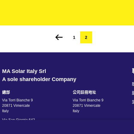
一站式
監測及控制
模擬平台
服務
Page
1
Current
2
停產產品
page
微電網解決方案
BESS Solutions
MA Solar Italy Srl
A sole shareholder Company
總部
公司註冊地址
Via Torri Bianche 9
Via Torri Bianche 9
20871 Vimercate
20871 Vimercate
Italy
Italy
Via San Giorgio 642
52028, Terranuova Bracciolini (AR)
Italy