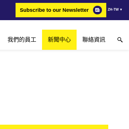
Subscribe to our Newsletter
ZH-TW
我們的員工
新聞中心
聯絡資訊
為何選擇FIMER？
成功案例
聯絡資訊
改變能源的職業
新聞稿
聯絡我們
心
職缺
活動
何處購買
媒體庫
媒體聯絡資料