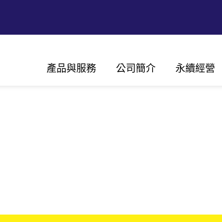
Main
產品與服務
公司簡介
永續經營
navigation
願景、使命與價值觀
永續經營
我們的歷史
創新
全球據點
以客戶為中
認證
太陽能
組串型變流器
變流器集中型變流器