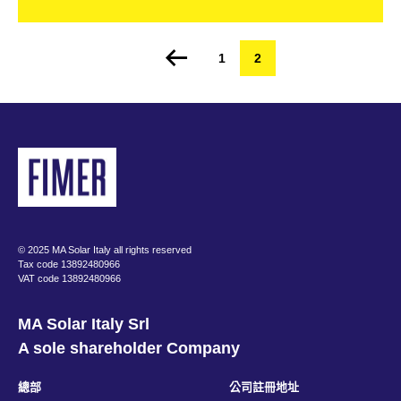
Page
1
Current
2
Pagination
page
© 2025 MA Solar Italy all rights reserved
Tax code 13892480966
VAT code 13892480966
MA Solar Italy Srl
A sole shareholder Company
總部
公司註冊地址