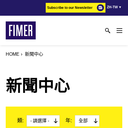
Skip
ZH-TW
Subscribe to our Newsletter
to
main
content
HOME
新聞中心
新聞中心
類:
年: