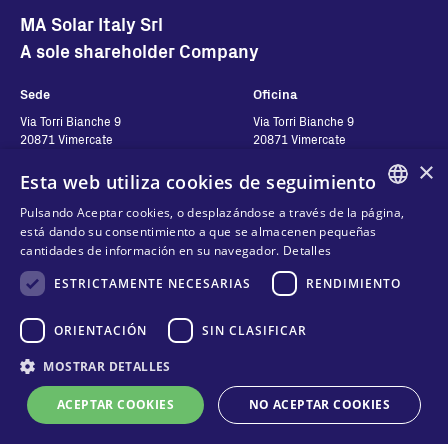
MA Solar Italy Srl
A sole shareholder Company
Sede
Oficina
Via Torri Bianche 9
Via Torri Bianche 9
20871 Vimercate
20871 Vimercate
Italy
Italy
×
Esta web utiliza cookies de seguimiento
Via San Giorgio 642
52028, Terranuova Bracciolini (AR)
Pulsando Aceptar cookies, o desplazándose a través de la página,
Italy
ENGLISH
está dando su consentimiento a que se almacenen pequeñas
cantidades de información en su navegador.
Detalles
ITALIAN
Contactos
ESTRICTAMENTE NECESARIAS
Síguenos
RENDIMIENTO
SPANISH
FRENCH
Contáctanos
ORIENTACIÓN
SIN CLASIFICAR
Dónde comprar
KO
MOSTRAR DETALLES
Privacidad de Datos
Cookies
ACEPTAR COOKIES
NO ACEPTAR COOKIES
Soporte técnico en línea
Términos y Condiciones