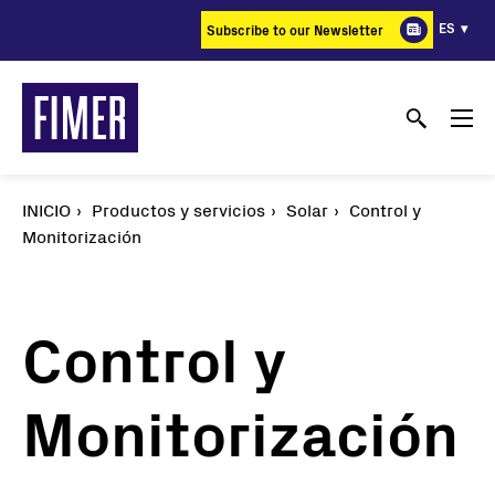
Pasar
ES
Subscribe to our Newsletter
al
contenido
principal
INICIO
Productos y servicios
Solar
Control y
Monitorización
Control y
Monitorización