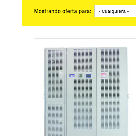
Gran escala
Soluciones lla
Mostrando oferta para:
Microrredes
Control y Moni
Herramientas 
Servicio
Productos des
Soluciones de 
BESS Solution