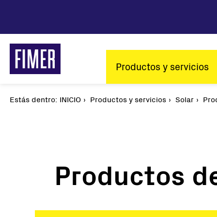
Pasar
al
contenido
principal
Main
Productos y servicios
navigation
Estás dentro:
Sobrescribir
INICIO
Productos y servicios
Solar
Pro
enlaces
de
ayuda
a
la
Productos d
navegación
Nuestras soluciones
Solar
Residencial
Inversores de 
Comercial e Industrial
Inversores cen