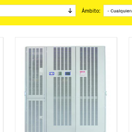
ve en mano
Ámbito:
torización
de Software
catalogados
Microrredes
s