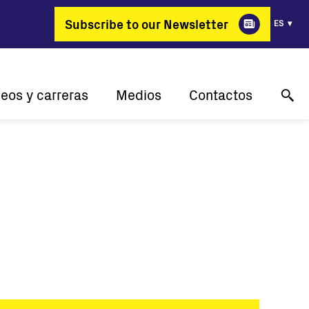
Subscribe to our Newsletter
ES
eos y carreras
Medios
Contactos
rqué FIMER?
Casos de éxito
Soporte técnico en línea
e cambia profesiones
Comunicados de Prensa
Contáctanos
Vacantes
Eventos
Dónde comprar
Galería
Contacto: Medios de comunicación