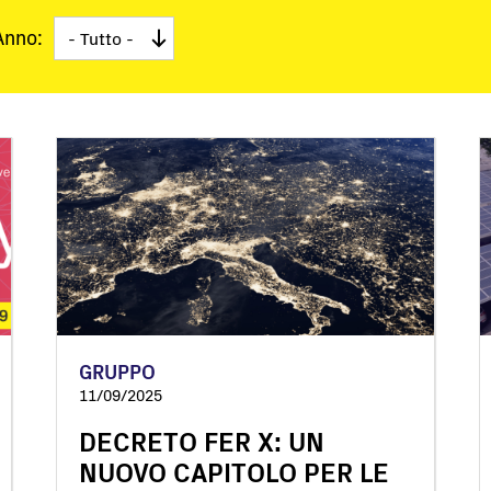
Soluzioni chiavi in mano
Anno:
Monitoraggio e controllo
Software
Service
Fuori produzione
Soluzioni Microgrid
Soluzioni BESS
FAQ
GRUPPO
11/09/2025
DECRETO FER X: UN
NUOVO CAPITOLO PER LE