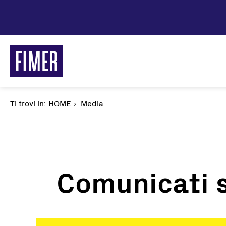
Salta
al
contenuto
principale
Ti trovi in:
Briciole
HOME
Media
di
pane
Comunicati 
Soluzioni
Residenziale
Commerciale & Industriale