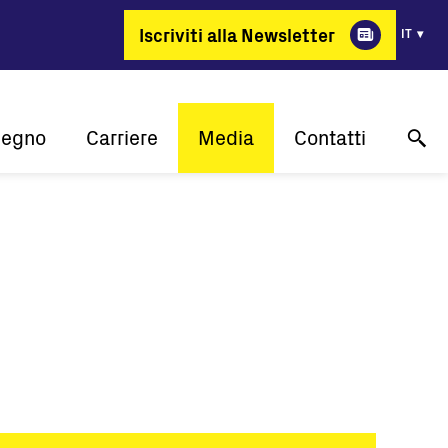
Iscriviti alla Newsletter
IT
pegno
Carriere
Media
Contatti
lità
Perchè FIMER?
Case study
Supporto tecnico online
one
Energia per cambiare
Comunicati stampa
Contattaci
 cliente
Posizioni aperte
Eventi
Dove acquistare
Media gallery
Contatti media