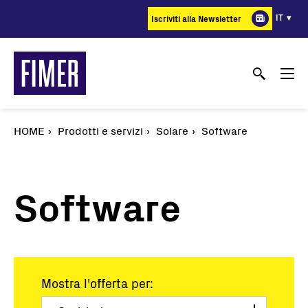
Salta
IT
Iscriviti alla Newsletter
al
contenuto
principale
HOME
Prodotti e servizi
Solare
Software
Software
Mostra l'offerta per: