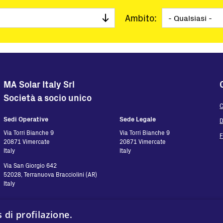
Soluzioni chiavi in mano
Ambito:
Monitoraggio e controllo
Software
Service
Fuori produzione
Soluzioni Microgrid
MA Solar Italy Srl
Soluzioni BESS
Società a socio unico
C
FAQ
Sedi Operative
Sede Legale
D
Via Torri Bianche 9
Via Torri Bianche 9
20871 Vimercate
20871 Vimercate
Italy
Italy
Via San Giorgio 642
52028, Terranuova Bracciolini (AR)
Italy
 di profilazione.