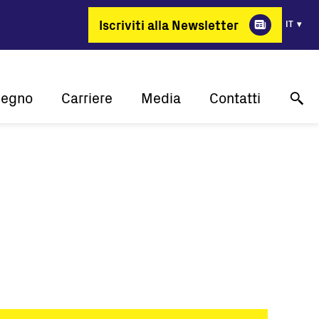
Iscriviti alla Newsletter
IT
pegno
Carriere
Media
Contatti
lità
Perchè FIMER?
Case study
Supporto tecnico online
one
Energia per cambiare
Comunicati stampa
Contattaci
 cliente
Posizioni aperte
Eventi
Dove acquistare
Media gallery
Contatti media