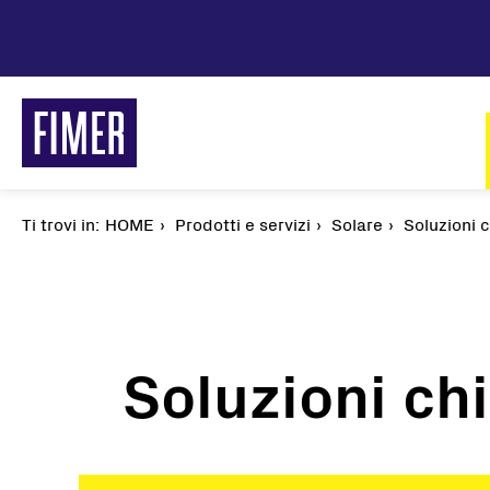
Salta
al
contenuto
principale
Ti trovi in:
Briciole
HOME
Prodotti e servizi
Solare
Soluzioni 
di
pane
Soluzioni ch
Soluzioni
Residenziale
Commerciale & Industriale