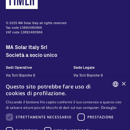
© 2025 MA Solar Italy all rights reserved
Tax code 13892480966
VAT code 13892480966
MA Solar Italy Srl
Società a socio unico
Sedi Operative
Sede Legale
Via Torri Bianche 9
Via Torri Bianche 9
20871 Vimercate
20871 Vimercate
×
Questo sito potrebbe fare uso di
Italy
Italy
cookies di profilazione.
Via San Giorgio 642
ENGLISH
52028, Terranuova Bracciolini (AR)
Cliccando il bottone Ho capito confermi il tuo consenso a questo sito
Italy
di salvare alcuni piccoli blocchi di dati sul tuo computer.
Dettaglio
ITALIAN
STRETTAMENTE NECESSARIO
PRESTAZIONE
SPANISH
Contatti
Seguici
FRENCH