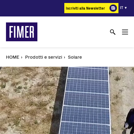
Salta
IT
Iscriviti alla Newsletter
al
contenuto
principale
HOME
Prodotti e servizi
Solare