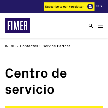
Pasar
ES
Subscribe to our Newsletter
al
contenido
principal
INICIO
Contactos
Service Partner
Centro de
servicio