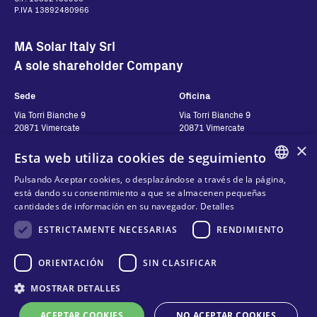
P.IVA 13892480966
MA Solar Italy Srl
A sole shareholder Company
Sede
Oficina
Via Torri Bianche 9
Via Torri Bianche 9
20871 Vimercate
20871 Vimercate
Italy
Italy
×
Esta web utiliza cookies de seguimiento
Via San Giorgio 642
52028, Terranuova Bracciolini (AR)
Pulsando Aceptar cookies, o desplazándose a través de la página,
Italy
ENGLISH
está dando su consentimiento a que se almacenen pequeñas
cantidades de información en su navegador.
Detalles
ITALIAN
ESTRICTAMENTE NECESARIAS
RENDIMIENTO
Contactos
Síguenos
SPANISH
FRENCH
ORIENTACIÓN
SIN CLASIFICAR
Contáctanos
Dónde comprar
KO
MOSTRAR DETALLES
Privacidad de Datos
Cookies
ACEPTAR COOKIES
NO ACEPTAR COOKIES