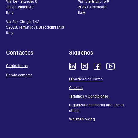
Via Torri Bianche 9
Via Torri Bianche 9
20871 Vimercate
20871 Vimercate
Italy
Italy
Via San Giorgio 642
52028, Terranuova Bracciolini (AR)
Italy
Contactos
Síguenos
Contáctanos
Dónde comprar
Privacidad de Datos
Cookies
Términos y Condiciones
Organizational model and line of
ethics
Whistleblowing