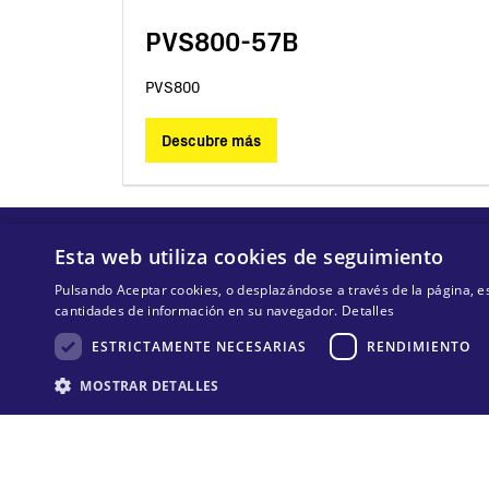
PVS800-57B
PVS800
Descubre más
Esta web utiliza cookies de seguimiento
Pulsando Aceptar cookies, o desplazándose a través de la página,
cantidades de información en su navegador.
Detalles
ESTRICTAMENTE NECESARIAS
RENDIMIENTO
MOSTRAR DETALLES
© 2025 MA Solar Italy los derechos reservados
C.F. 13892480966
P.IVA 13892480966
Estri