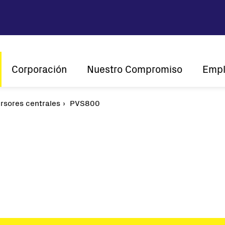
Corporación
Nuestro Compromiso
Empl
ersores centrales
Visión y misión
PVS800
Sustentabilidad
¿Po
Historia
Innovación
Energía qu
Presencia global
Centrados en el Cliente
Certificaciones
cadena
trales