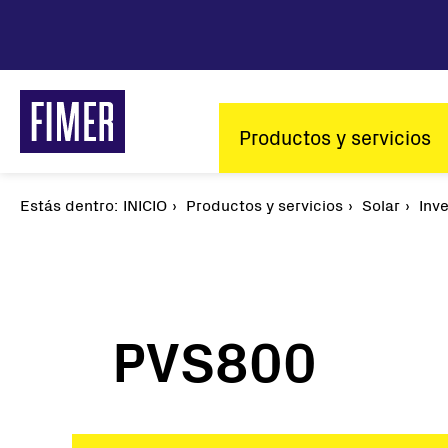
Pasar
al
contenido
principal
Main
Productos y servicios
navigation
Estás dentro:
Sobrescribir
INICIO
Productos y servicios
Solar
Inv
enlaces
de
ayuda
a
la
PVS800
navegación
Nuestras soluciones
Solar
Residencial
Inversores de 
Comercial e Industrial
Inversores cen