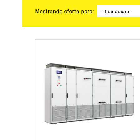
Gran escala
Soluciones lla
Mostrando oferta para:
Microrredes
Control y Moni
Herramientas 
Servicio
Productos des
Soluciones de 
BESS Solution