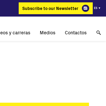
Subscribe to our Newsletter
ES
eos y carreras
Medios
Contactos
rqué FIMER?
Casos de éxito
Soporte técnico en línea
e cambia profesiones
Comunicados de Prensa
Contáctanos
Vacantes
Eventos
Dónde comprar
Galería
Contacto: Medios de comunicación