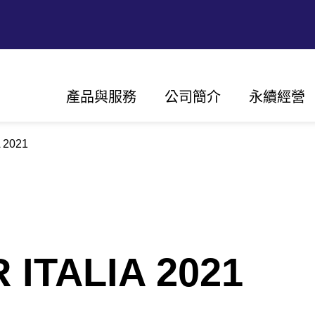
Main
產品與服務
公司簡介
永續經營
navigation
 2021
願景、使命與價值觀
永續經營
我們的歷史
創新
全球據點
以客戶為中
認證
ITALIA 2021
太陽能
組串型變流器
變流器集中型變流器