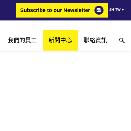
Subscribe to our Newsletter
ZH-TW
我們的員工
新聞中心
聯絡資訊
為何選擇FIMER？
成功案例
聯絡資訊
改變能源的職業
新聞稿
聯絡我們
心
職缺
活動
何處購買
媒體庫
媒體聯絡資料