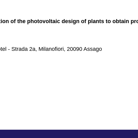
一站式
監測及控制
ion of the photovoltaic design of plants to obtain prof
模擬平台
服務
停產產品
el - Strada 2a, Milanofiori, 20090 Assago
微電網解決方案
BESS Solutions