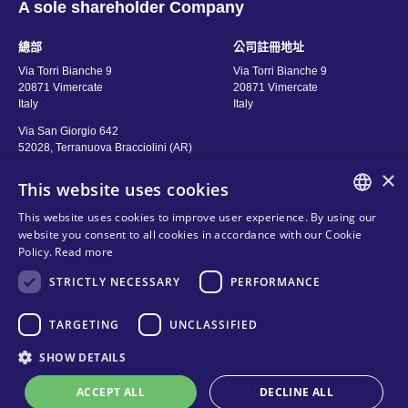
A sole shareholder Company
總部
公司註冊地址
Via Torri Bianche 9
Via Torri Bianche 9
20871 Vimercate
20871 Vimercate
Italy
Italy
Via San Giorgio 642
52028, Terranuova Bracciolini (AR)
Italy
×
This website uses cookies
This website uses cookies to improve user experience. By using our
聯絡資訊
關注我們
ENGLISH
website you consent to all cookies in accordance with our Cookie
Policy.
Read more
ITALIAN
聯絡資訊
STRICTLY NECESSARY
PERFORMANCE
購買地點
SPANISH
隱私政策
常問問題
FRENCH
TARGETING
UNCLASSIFIED
Cookies
KO
Organizational model and line of
SHOW DETAILS
ethics
ACCEPT ALL
DECLINE ALL
條款及條件
聯絡資訊