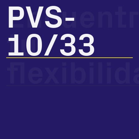
Encuent
PVS-
tu
10/33
flexibili