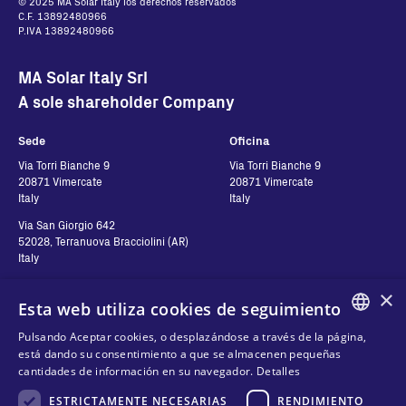
© 2025 MA Solar Italy los derechos reservados
C.F. 13892480966
P.IVA 13892480966
MA Solar Italy Srl
A sole shareholder Company
Sede
Oficina
Via Torri Bianche 9
Via Torri Bianche 9
20871 Vimercate
20871 Vimercate
Italy
Italy
Via San Giorgio 642
52028, Terranuova Bracciolini (AR)
Italy
×
Esta web utiliza cookies de seguimiento
Contactos
Síguenos
Pulsando Aceptar cookies, o desplazándose a través de la página,
ENGLISH
está dando su consentimiento a que se almacenen pequeñas
Contáctanos
cantidades de información en su navegador.
Detalles
ITALIAN
Dónde comprar
Privacidad de Datos
ESTRICTAMENTE NECESARIAS
RENDIMIENTO