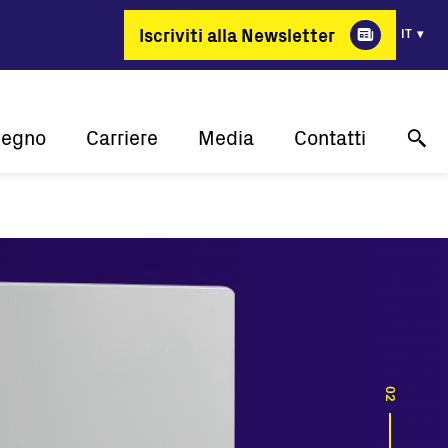
Iscriviti alla Newsletter
IT
pegno
Carriere
Media
Contatti
lità
Perchè FIMER?
Case study
Supporto tecnico online
one
Energia per cambiare
Comunicati stampa
Contattaci
 cliente
Posizioni aperte
Eventi
Dove acquistare
Media gallery
Contatti media
01