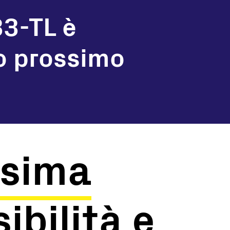
33-TL è
uo prossimo
sima
sibilità e