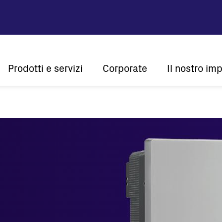
Main
Prodotti e servizi
Corporate
Il nostro im
navigation
Company profile
Sostenibi
Vision e mission
Innovazi
Storia
Centralità del
Presenza globale
Certificazioni
Solare
Inverter di stringa
Inverter centralizzati