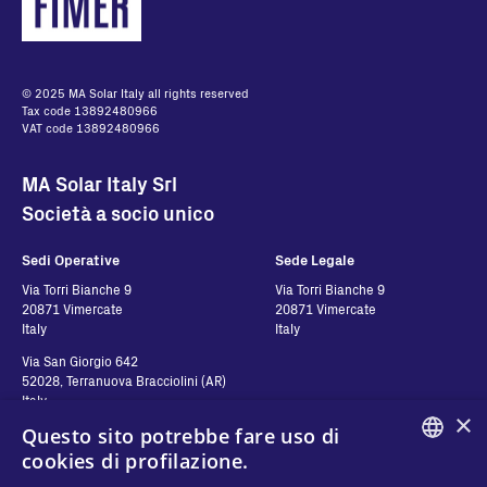
© 2025 MA Solar Italy all rights reserved
Tax code 13892480966
VAT code 13892480966
MA Solar Italy Srl
Società a socio unico
Sedi Operative
Sede Legale
Via Torri Bianche 9
Via Torri Bianche 9
20871 Vimercate
20871 Vimercate
Italy
Italy
Via San Giorgio 642
52028, Terranuova Bracciolini (AR)
Italy
×
Questo sito potrebbe fare uso di
cookies di profilazione.
Contatti
Seguici
ENGLISH