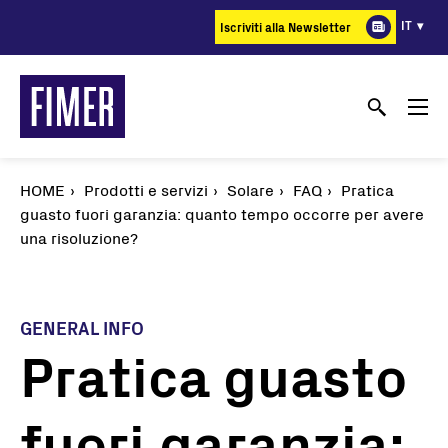
Salta
IT
Iscriviti alla Newsletter
al
contenuto
principale
HOME
Prodotti e servizi
Solare
FAQ
Pratica
guasto fuori garanzia: quanto tempo occorre per avere
una risoluzione?
GENERAL INFO
Pratica guasto
fuori garanzia: