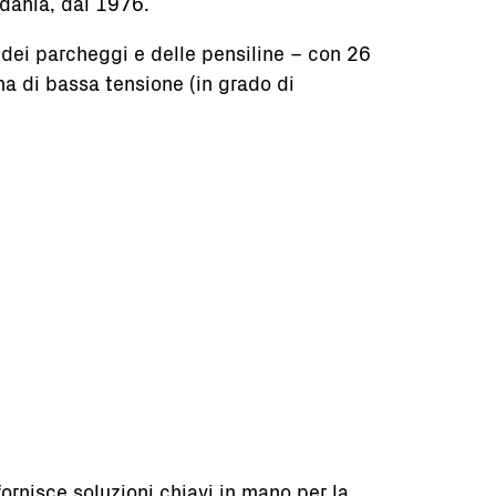
rdania, dal 1976.
r, dei parcheggi e delle pensiline – con 26
ma di bassa tensione (in grado di
fornisce soluzioni chiavi in mano per la