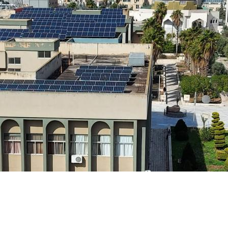
Soluzioni chiavi in mano
Monitoraggio e controllo
Software
Service
Fuori produzione
Soluzioni Microgrid
Soluzioni BESS
FAQ