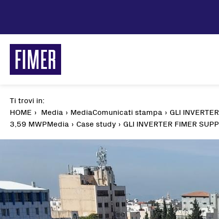
Salta
al
contenuto
principale
Ti trovi in:
Briciole
HOME
Media
MediaComunicati stampa
GLI INVERTE
di
3,59 MWP
Media
Case study
GLI INVERTER FIMER SUPP
pane
Soluzioni
Residenziale
Commerciale & Industriale