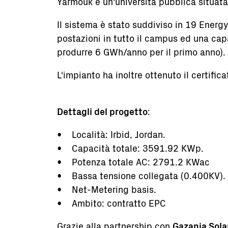
Yarmouk è un'università pubblica situata v
Il sistema è stato suddiviso in 19 Energy 
postazioni in tutto il campus ed una cap
produrre 6 GWh/anno per il primo anno).
L'impianto ha inoltre ottenuto il certif
Dettagli del progetto
:
• Località: Irbid, Jordan.
• Capacità totale: 3591.92 KWp.
• Potenza totale AC: 2791.2 KWac
• Bassa tensione collegata (0.400KV).
• Net-Metering basis.
• Ambito: contratto EPC
Grazie alla partnership con
Gazania Sol