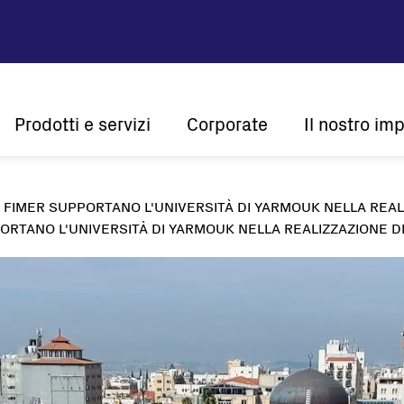
Main
Prodotti e servizi
Corporate
Il nostro im
navigation
Company profile
Sostenibi
R FIMER SUPPORTANO L'UNIVERSITÀ DI YARMOUK NELLA REAL
Vision e mission
Innovazi
ORTANO L'UNIVERSITÀ DI YARMOUK NELLA REALIZZAZIONE D
Storia
Centralità del
Presenza globale
Certificazioni
Solare
Inverter di stringa
Inverter centralizzati