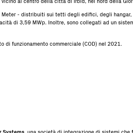
icino al centro della città di Irbid, nel nord della Gio
Meter - distribuiti sui tetti degli edifici, degli hanga
acità di 3,59 MWp. Inoltre, sono collegati ad un siste
icato di funzionamento commerciale (COD) nel 2021.
ar Systems
, una società di integrazione di sistemi che 