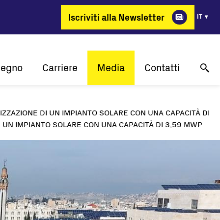
Iscriviti alla Newsletter
IT
pegno
Carriere
Media
Contatti
lità
Perchè FIMER?
Case study
Supporto tecnico online
IZZAZIONE DI UN IMPIANTO SOLARE CON UNA CAPACITÀ DI
one
Energia per cambiare
Comunicati stampa
Contattaci
I UN IMPIANTO SOLARE CON UNA CAPACITÀ DI 3,59 MWP
 cliente
Posizioni aperte
Eventi
Dove acquistare
Media gallery
Contatti media