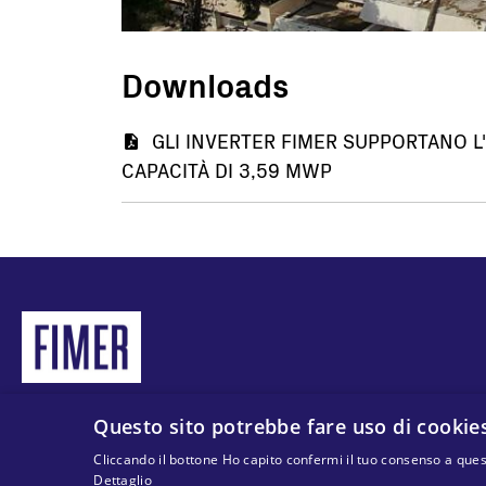
Downloads
Documento
GLI INVERTER FIMER SUPPORTANO L
CAPACITÀ DI 3,59 MWP
Questo sito potrebbe fare uso di cookies
© 2025 MA Solar Italy all rights reserved
Tax code 13892480966
Cliccando il bottone Ho capito confermi il tuo consenso a questo
VAT code 13892480966
Dettaglio