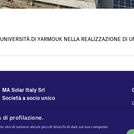
'UNIVERSITÀ DI YARMOUK NELLA REALIZZAZIONE DI 
MA Solar Italy Srl
Società a socio unico
C
Sedi Operative
Sede Legale
D
 di profilazione.
Via Torri Bianche 9
Via Torri Bianche 9
20871 Vimercate
20871 Vimercate
 sito di salvare alcuni piccoli blocchi di dati sul tuo computer.
Italy
Italy