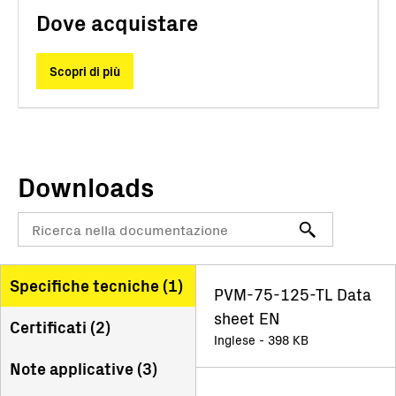
Dove acquistare
Scopri di più
Downloads
Specifiche tecniche (
1
)
PVM-75-125-TL Data
sheet EN
Certificati (
2
)
Inglese - 398 KB
Note applicative (
3
)