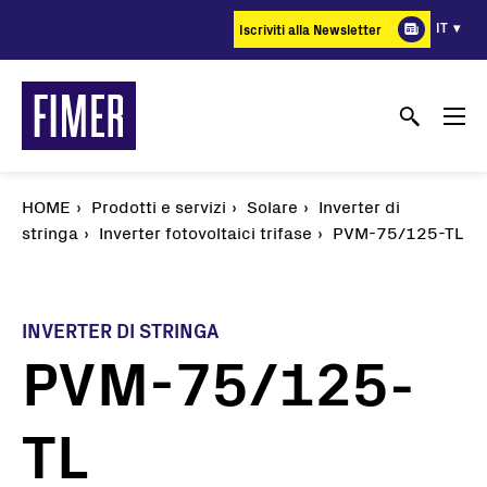
Salta
IT
Iscriviti alla Newsletter
al
contenuto
principale
HOME
Prodotti e servizi
Solare
Inverter di
stringa
Inverter fotovoltaici trifase
PVM-75/125-TL
INVERTER DI STRINGA
PVM-75/125-
TL