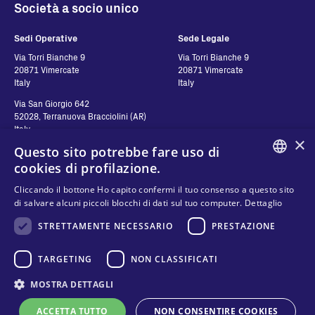
Società a socio unico
Sedi Operative
Sede Legale
Via Torri Bianche 9
Via Torri Bianche 9
20871 Vimercate
20871 Vimercate
Italy
Italy
Via San Giorgio 642
52028, Terranuova Bracciolini (AR)
Italy
×
Questo sito potrebbe fare uso di
cookies di profilazione.
Contatti
Seguici
ENGLISH
Cliccando il bottone Ho capito confermi il tuo consenso a questo sito
di salvare alcuni piccoli blocchi di dati sul tuo computer.
Dettaglio
Contattaci
ITALIAN
Dove comprare
STRETTAMENTE NECESSARIO
PRESTAZIONE
SPANISH
Privacy
FAQ
Cookies
FRENCH
TARGETING
NON CLASSIFICATI
Termini e condizioni
KO
MOSTRA DETTAGLI
Modello organizzativo e codice etico
ACCETTA TUTTO
NON CONSENTIRE COOKIES
Whistleblowing