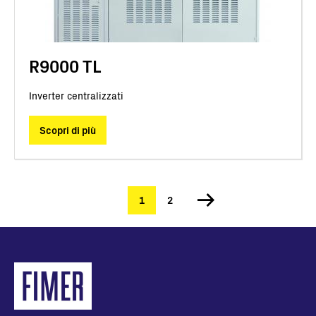
R9000 TL
Inverter centralizzati
Scopri di più
Pagina
1
Pagina
2
Paginazione
attuale