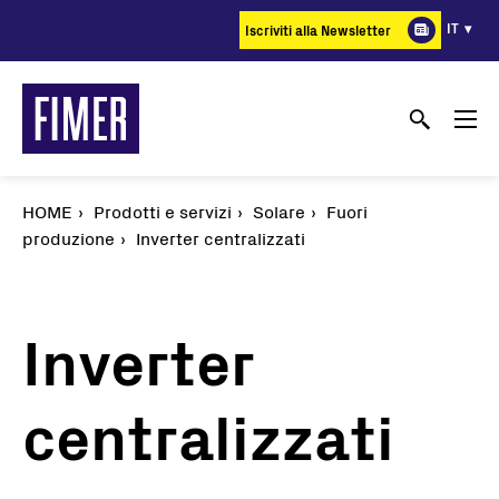
Salta
IT
Iscriviti alla Newsletter
al
contenuto
principale
HOME
Prodotti e servizi
Solare
Fuori
produzione
Inverter centralizzati
Inverter
centralizzati