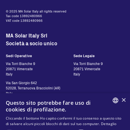
© 2025 MA Solar Italy all rights reserved
Tax code 13892480966
VAT code 13892480966
MA Solar Italy Srl
Società a socio unico
Sedi Operative
Sede Legale
Via Torri Bianche 9
Via Torri Bianche 9
20871 Vimercate
20871 Vimercate
Italy
Italy
Via San Giorgio 642
52028, Terranuova Bracciolini (AR)
Italy
×
Questo sito potrebbe fare uso di
cookies di profilazione.
Contatti
Seguici
ENGLISH
Cliccando il bottone Ho capito confermi il tuo consenso a questo sito
di salvare alcuni piccoli blocchi di dati sul tuo computer.
Dettaglio
Contattaci
ITALIAN