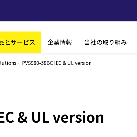
in
品とサービス
企業情報
当社の取り組み
vigation
lutions
PVS980-58BC IEC & UL version
ビジョン、ミッション
持続可能性
FIM
沿革
イノベーション
エネル
グローバルな展開
お客様第一主義
認証
EC & UL version
ソーラー
ストリング・インバータ
セントラル・インバータ