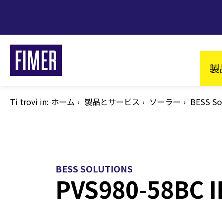
メ
イ
ン
コ
Ma
ン
製
テ
na
ン
ツ
Ti trovi in:
パ
ホーム
製品とサービス
ソーラー
BESS So
に
ン
く
移
ず
動
BESS SOLUTIONS
PVS980-58BC I
私たちのソリューション
住宅向け
低圧・高圧向け