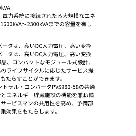
kVA
Cは、電力系統に接続されたる大規模なエネ
00kVA～2300kVAまでの容量を有し
向コンバータは、高いDC入力電圧、高い変換
向コンバータは、高いDC入力電圧、高い変換
部品、コンパクトなモジュール式設計、
連のライフサイクルに応じたサービス提
をもたらすことができます。
セントラル・コンバータPVS980-58の共通
所とエネルギー貯蔵施設の機能を兼ね備
やサービスマンの共用性を高め、予備部
相乗効果をもたらします。