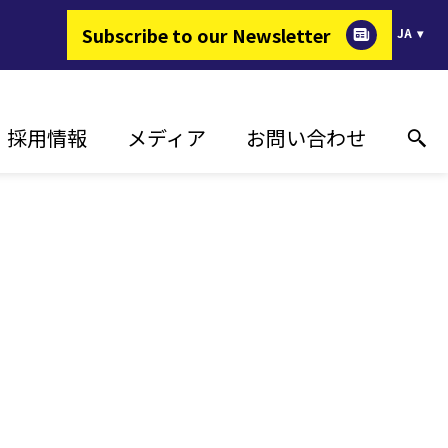
Subscribe to our Newsletter
JA
採用情報
メディア
お問い合わせ
ERが選ばれる理由
導入実績
オンライン技術サポート
ギーを変える仕事
プレスリリース
お問い合わせ先
求人情報
イベント
販売代理店
メディアギャラリー
報道関係のお問い合わせ