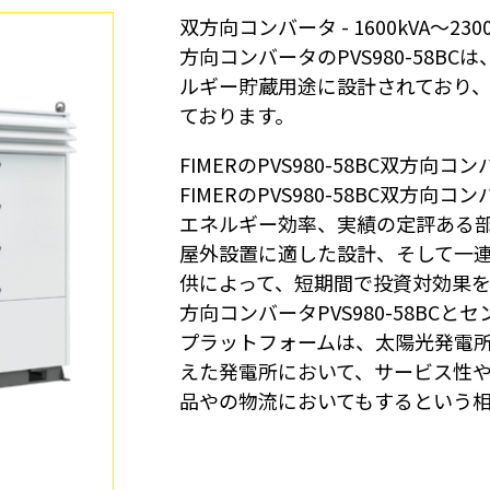
双方向コンバータ - 1600kVA～2300
ターンキー・ステーション
方向コンバータのPVS980-58B
監視と制御
ルギー貯蔵用途に設計されており、16
ソフトウェア・ツール
ております。
サービス
旧製品
FIMERのPVS980-58BC双方
マイクログリッド・ソリューション
FIMERのPVS980-58BC双方
BESS Solutions
エネルギー効率、実績の定評ある
屋外設置に適した設計、そして一
供によって、短期間で投資対効果
方向コンバータPVS980-58BCと
プラットフォームは、太陽光発電
えた発電所において、サービス性
品やの物流においてもするという