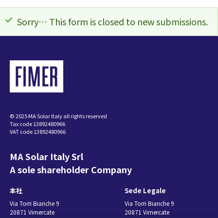
ス
Sorry… This form is closed to new submissions.
テ
ー
タ
ス
メ
© 2025 MA Solar Italy all rights reserved
Tax code 13892480966
ッ
VAT code 13892480966
セ
MA Solar Italy Srl
ー
A sole shareholder Company
ジ
本社
Sede Legale
Via Torri Bianche 9
Via Torri Bianche 9
20871 Vimercate
20871 Vimercate