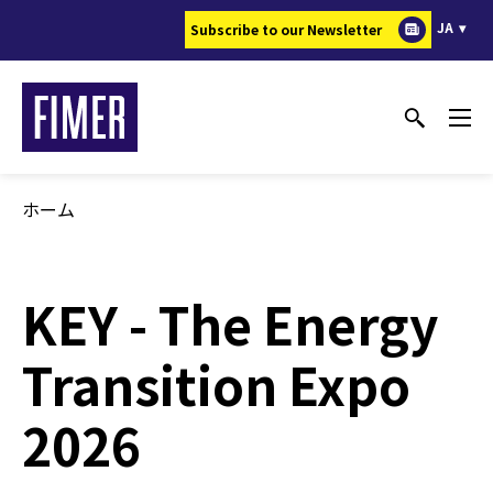
メ
JA
Subscribe to our Newsletter
イ
ン
コ
ン
テ
ン
ホーム
ツ
に
移
KEY - The Energy
動
Transition Expo
2026