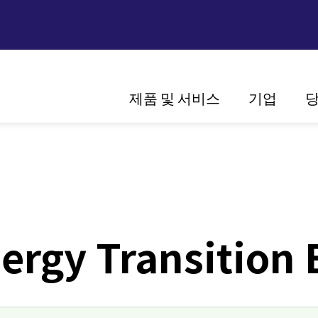
Main
제품 및 서비스
기업
당
navigation
비전 그리고 미션
역사
세계 시장에서의 입
인증
nergy Transition
MER의 솔루션
태양광
가정용
스트링 인버터
및 산업용
센트럴 인버터