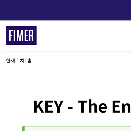
주
요
콘
텐
츠
로
건
너
현재위치:
이
홈
뛰
동
경
기
로
KEY - The E
FI
주거/
상업 