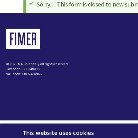
상
Sorry… This form is closed to new subm
유틸
태
마이크
메
시
지
© 2025 MA Solar Italy all rights reserved
Tax code 13892480966
VAT code 13892480966
This website uses cookies