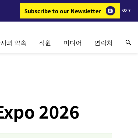
Subscribe to our Newsletter
KO
사의 약속
직원
미디어
연락처
지속가능성
왜 FIMER 인가?
성공 사례
온라인 기술 지원
혁신
에너지를 변화시키는 일
미디어
연락처
지
고객 중심
채용정보
이벤트
구매처
매체 갤러리
 Expo 2026
매체 연락