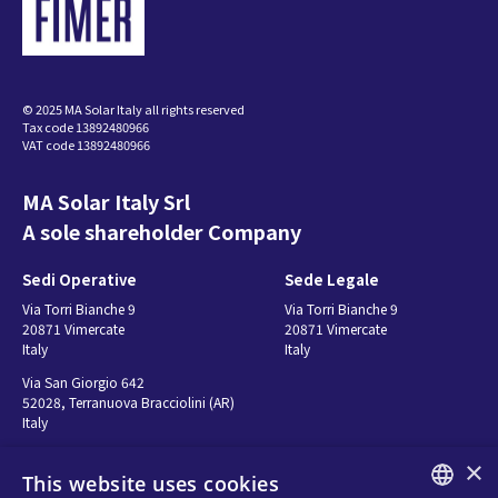
© 2025 MA Solar Italy all rights reserved
Tax code 13892480966
VAT code 13892480966
MA Solar Italy Srl
A sole shareholder Company
Sedi Operative
Sede Legale
Via Torri Bianche 9
Via Torri Bianche 9
20871 Vimercate
20871 Vimercate
Italy
Italy
Via San Giorgio 642
52028, Terranuova Bracciolini (AR)
Italy
×
This website uses cookies
Contatti
Seguici