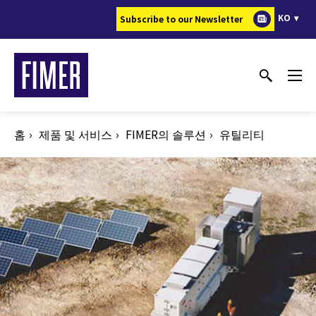
주
KO
Subscribe to our Newsletter
요
콘
텐
츠
로
건
홈
제품 및 서비스
FIMER의 솔루션
유틸리티
너
뛰
기