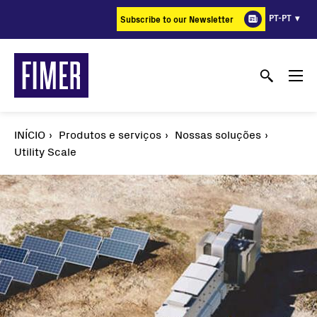
Passar
PT-PT
Subscribe to our Newsletter
para
o
conteúdo
principal
INÍCIO
Produtos e serviços
Nossas soluções
Utility Scale