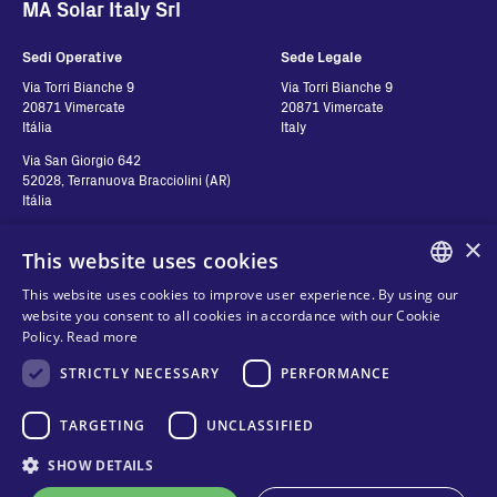
MA Solar Italy Srl
Sedi Operative
Sede Legale
Via Torri Bianche 9
Via Torri Bianche 9
20871 Vimercate
20871 Vimercate
Itália
Italy
Via San Giorgio 642
52028, Terranuova Bracciolini (AR)
Itália
×
This website uses cookies
Contatos
Siga-nos
This website uses cookies to improve user experience. By using our
ENGLISH
website you consent to all cookies in accordance with our Cookie
Contact us
Policy.
Read more
ITALIAN
Where to buy
Política de Privacidade
STRICTLY NECESSARY
PERFORMANCE
SPANISH
FAQ
Cookies
FRENCH
TARGETING
UNCLASSIFIED
Termos e Condições
Organizational model and line of
KO
SHOW DETAILS
ethics