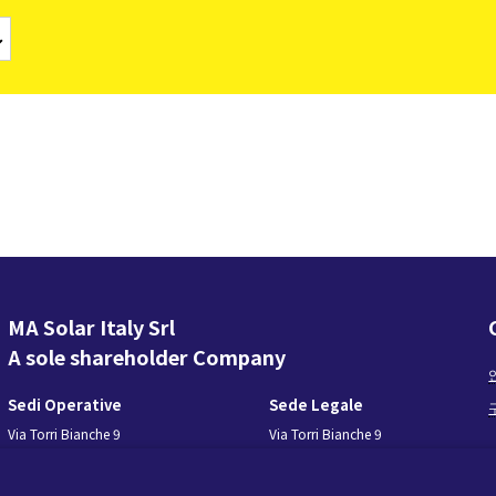
리티
턴키 스테이션
로 그리드 솔루션
모니터링 및 조정
소프트웨어 도구
서비스
단종된 제품
마이크로 그리드 솔루션
BESS Solutions
MA Solar Italy Srl
A sole shareholder Company
Sedi Operative
Sede Legale
Via Torri Bianche 9
Via Torri Bianche 9
20871 Vimercate
20871 Vimercate
Italy
Italy