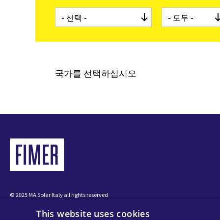
유틸
마이크
국가를 선택하십시오
© 2025 MA Solar Italy all rights reserved
Tax code 13892480966
VAT code 13892480966
This website uses cookies