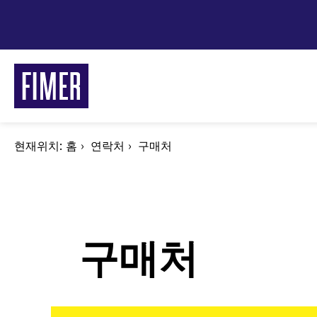
주
요
콘
텐
츠
로
건
너
현재위치:
이
홈
연락처
구매처
뛰
동
경
기
로
구매처
FI
주거/
상업 