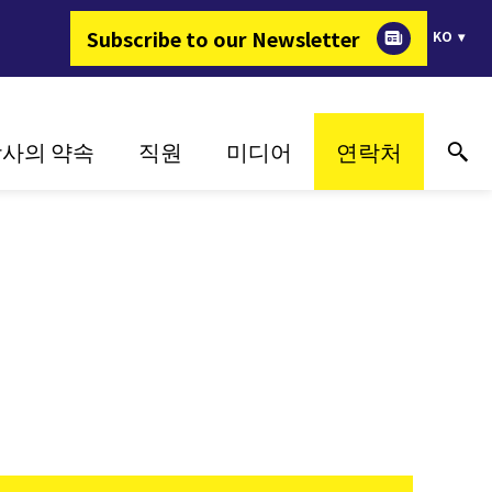
Subscribe to our Newsletter
KO
사의 약속
직원
미디어
연락처
지속가능성
왜 FIMER 인가?
성공 사례
온라인 기술 지원
혁신
에너지를 변화시키는 일
미디어
연락처
지
고객 중심
채용정보
이벤트
구매처
매체 갤러리
매체 연락