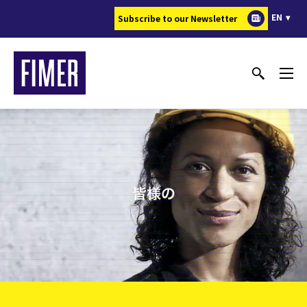
メ
EN
Subscribe to our Newsletter
イ
ン
コ
ン
テ
ン
ツ
に
移
動