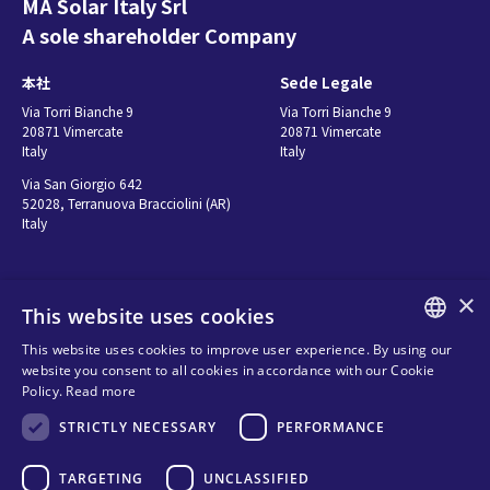
MA Solar Italy Srl
A sole shareholder Company
本社
Sede Legale
Via Torri Bianche 9
Via Torri Bianche 9
20871 Vimercate
20871 Vimercate
Italy
Italy
Via San Giorgio 642
52028, Terranuova Bracciolini (AR)
Italy
お問い合わせ
Seguici
×
This website uses cookies
お問い合わせ先
This website uses cookies to improve user experience. By using our
ENGLISH
website you consent to all cookies in accordance with our Cookie
販売代理店
Privacy
Policy.
Read more
ITALIAN
Cookies
STRICTLY NECESSARY
PERFORMANCE
SPANISH
Terms and conditions
FRENCH
TARGETING
UNCLASSIFIED
Organizational model and line of