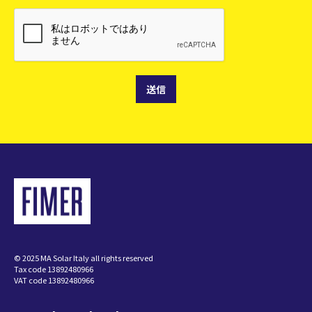
© 2025 MA Solar Italy all rights reserved
Tax code 13892480966
VAT code 13892480966