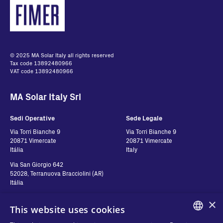
© 2025 MA Solar Italy all rights reserved
Tax code 13892480966
VAT code 13892480966
MA Solar Italy Srl
Sedi Operative
Sede Legale
Via Torri Bianche 9
Via Torri Bianche 9
20871 Vimercate
20871 Vimercate
Itália
Italy
Via San Giorgio 642
52028, Terranuova Bracciolini (AR)
Itália
×
This website uses cookies
Contatos
Siga-nos