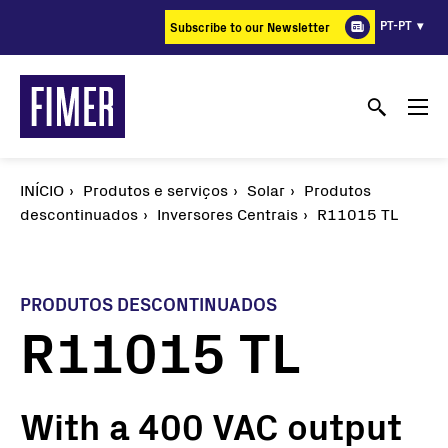
Passar
PT-PT
Subscribe to our Newsletter
para
o
conteúdo
principal
INÍCIO
Produtos e serviços
Solar
Produtos
descontinuados
Inversores Centrais
R11015 TL
PRODUTOS DESCONTINUADOS
R11015 TL
With a 400 VAC output