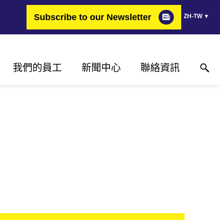
Subscribe to our Newsletter
ZH-TW
我們的員工
新聞中心
聯絡資訊
為何選擇FIMER？
成功案例
聯絡資訊
改變能源的職業
新聞稿
聯絡我們
心
職缺
活動
何處購買
媒體庫
媒體聯絡資料