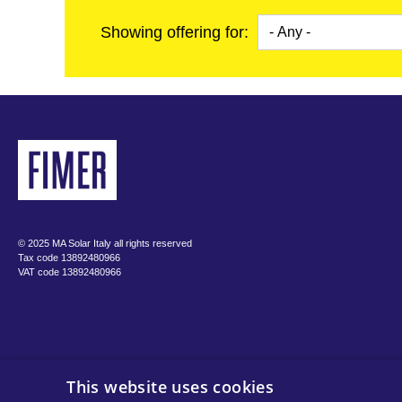
公共事業規模
Showing offering for:
微電網
© 2025 MA Solar Italy all rights reserved
Tax code 13892480966
VAT code 13892480966
This website uses cookies