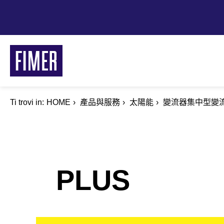
Skip
to
main
content
Ti trovi in:
Breadcrumb
HOME
產品與服務
太陽能
變流器集中型變
PLUS
解決方案
住宅型
商用工業