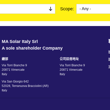
一站式
Scope:
監測及控制
模擬平台
服務
停產產品
微電網解決方案
MA Solar Italy Srl
BESS Solutions
A sole shareholder Company
總部
公司註冊地址
Via Torri Bianche 9
Via Torri Bianche 9
20871 Vimercate
20871 Vimercate
Italy
Italy
Via San Giorgio 642
52028, Terranuova Bracciolini (AR)
Italy