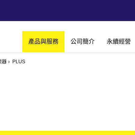
Main
產品與服務
公司簡介
永續經營
navigation
流器
PLUS
願景、使命與價值觀
永續經營
我們的歷史
創新
全球據點
以客戶為中
認證
太陽能
組串型變流器
變流器集中型變流器