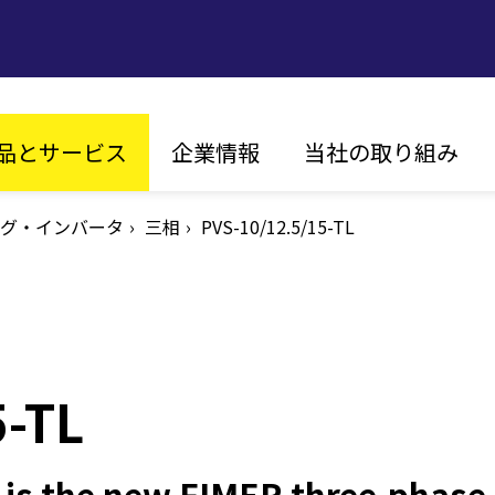
in
品とサービス
企業情報
当社の取り組み
vigation
グ・インバータ
ビジョン、ミッション
三相
PVS-10/12.5/15-TL
持続可能性
FIM
沿革
イノベーション
エネル
グローバルな展開
お客様第一主義
認証
5-TL
ソーラー
ストリング・インバータ
is the new FIMER three-phase s
セントラル・インバータ