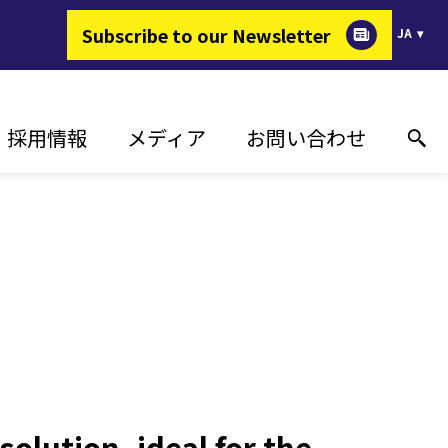
Subscribe to our Newsletter
JA
採用情報
メディア
お問い合わせ
ERが選ばれる理由
導入実績
オンライン技術サポート
ギーを変える仕事
プレスリリース
お問い合わせ先
求人情報
イベント
販売代理店
メディアギャラリー
報道関係のお問い合わせ
olution, ideal for the