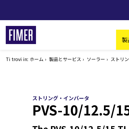
メ
イ
ン
コ
Ma
ン
製
テ
na
ン
ツ
Ti trovi in:
パ
ホーム
製品とサービス
ソーラー
ストリン
に
ン
く
移
ず
動
ストリング・インバータ
PVS-10/12.5/1
私たちのソリューション
住宅向け
The PVS-10/12.5/15-TL 
低圧・高圧向け