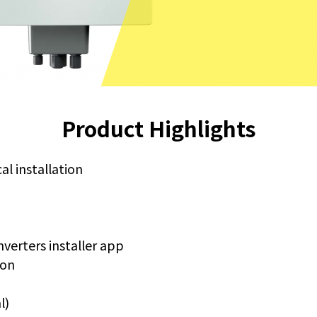
Product Highlights
al installation
verters installer app
ion
l)