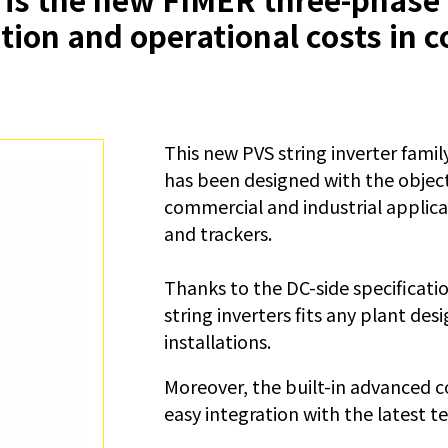
lation and operational costs in
ターンキー・ステーション
監視と制御
ソフトウェア・ツール
サービス
旧製品
This new PVS string inverter famil
マイクログリッド・ソリューション
has been designed with the object
BESS Solutions
commercial and industrial applica
and trackers.
Thanks to the DC-side specificati
string inverters fits any plant des
installations.
Moreover, the built-in advanced 
easy integration with the latest t