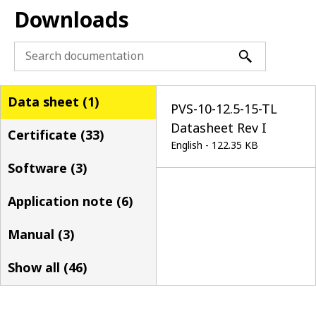
Downloads
Data sheet (
1
)
PVS-10-12.5-15-TL
Datasheet Rev I
Certificate (
33
)
English - 122.35 KB
Software (
3
)
Application note (
6
)
Manual (
3
)
Show all (
46
)