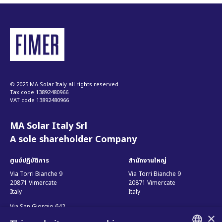
© 2025 MA Solar Italy all rights reserved
Tax code 13892480966
VAT code 13892480966
MA Solar Italy Srl
A sole shareholder Company
ศูนย์ปฏิบัติการ
สำนักงานใหญ่
Via Torri Bianche 9
Via Torri Bianche 9
20871 Vimercate
20871 Vimercate
Italy
Italy
Via San Giorgio 642
×
52028, Terranuova Bracciolini (AR)