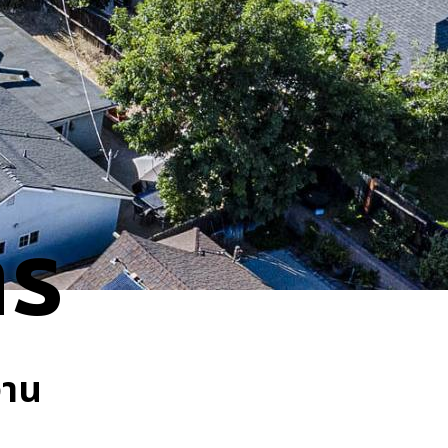
าร
งาน