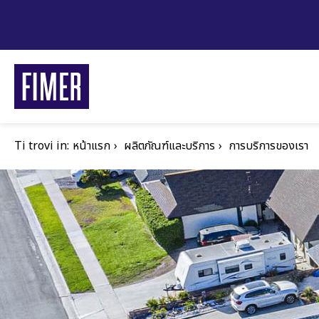
ข้าม
ไป
ยัง
เนื้อหา
หลัก
Ti trovi in:
การ
หน้าแรก
ผลิตภัณฑ์และบริการ
การบริการของเรา
แสดง
เส้น
ทาง
การบริการขอ
ที่อยู่อาศัย
ธุรกิจและอุตสาหกร