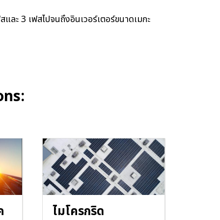
 เฟสและ 3 เฟสไปจนถึงอินเวอร์เตอร์ขนาดเมกะ
ons:
ค
ไมโครกริด