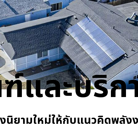
ค
สถานีไฟฟ้าครบวงจร
ระบบบริหารจัดการพลังงาน
ซอฟต์แวร์และแอพพลิเคชั่น
บริการ
สินค้าที่เลิกผลิตแล้ว
ระบบไมโครกริด
BESS Solutions
ฑ์และบริก
้างนิยามใหม่ให้กับแนวคิดพลัง