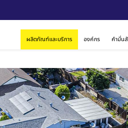
Main
ผลิตภัณฑ์และบริการ
องค์กร
คำมั่น
navigation
วิสัยทัศน์ และ พันธกิจ
ความยั
ประวัติความเป็นมา
นวัต
ร่ว
สำนักงานในประเทศต่างๆ
ความใส่ใ
มาตรฐานและใบรับรอง
งเรา
โซลาร์
อินเวอร์เตอร์แบบสตริง
รม
อินเวอร์เตอร์แบบเซ็นทรัล