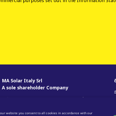
ommercial purposes set out in the
Information Sta
MA Solar Italy Srl
A sole shareholder Company
ต
ศูนย์ปฏิบัติการ
สำนักงานใหญ่
ช
Via Torri Bianche 9
Via Torri Bianche 9
ค
20871 Vimercate
20871 Vimercate
our website you consent to all cookies in accordance with our
Italy
Italy