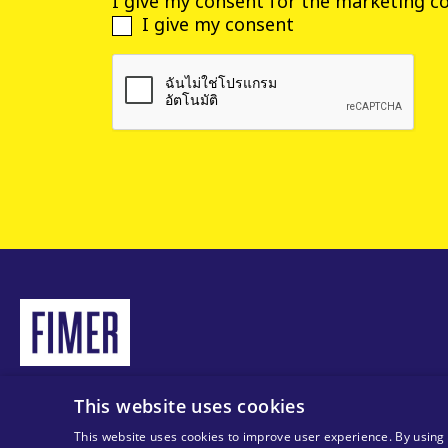
I give my consent for the marketing c
I give my consent
This website uses cookies
© 2025 MA Solar Italy all rights reserved
Tax code 13892480966
This website uses cookies to improve user experience. By using 
VAT code 13892480966