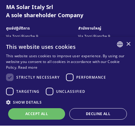
MA Solar Italy Srl
A sole shareholder Company
ศูนย์ปฏิบัติการ
สำนักงานใหญ่
Via Torri Bianche 9
Via Torri Bianche 9
×
20871 Vimercate
20871 Vimercate
This website uses cookies
Italy
Italy
This website uses cookies to improve user experience. By using our
Via San Giorgio 642
ENGLISH
52028, Terranuova Bracciolini (AR)
website you consent to all cookies in accordance with our Cookie
Italy
Policy.
Read more
ITALIAN
STRICTLY NECESSARY
PERFORMANCE
SPANISH
ติดต่อเรา
ติดตามเรา
FRENCH
TARGETING
UNCLASSIFIED
ติดต่อเรา
KO
SHOW DETAILS
ช่องทางการขาย
ความเป็นส่วนตัว
ACCEPT ALL
DECLINE ALL
คำถามที่พบบ่อย
Online technical support
นโยบายการใช้คุกกี้
Organizational model and line of
ethics