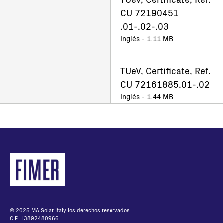
CU 72190451
.01-.02-.03
Inglés - 1.11 MB
TUeV, Certificate, Ref.
CU 72161885.01-.02
Inglés - 1.44 MB
UNO-DM-5.0(4.6)
(3.8)(3.3)-TL-PLUS
US_TUV
NA_Certificate_Ref.
CU72211264
Inglés - 369.72 KB
© 2025 MA Solar Italy los derechos reservados
C.F. 13892480966