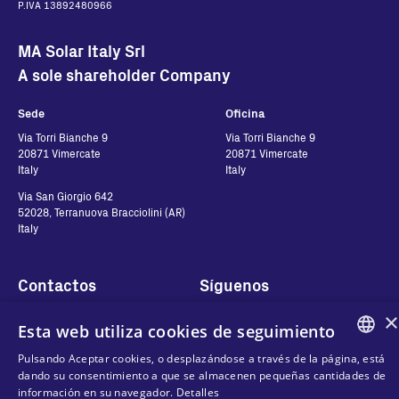
P.IVA 13892480966
MA Solar Italy Srl
A sole shareholder Company
Sede
Oficina
Via Torri Bianche 9
Via Torri Bianche 9
20871 Vimercate
20871 Vimercate
Italy
Italy
Via San Giorgio 642
52028, Terranuova Bracciolini (AR)
Italy
Contactos
Síguenos
×
Contáctanos
Esta web utiliza cookies de seguimiento
Dónde comprar
Pulsando Aceptar cookies, o desplazándose a través de la página, está
Privacidad de Datos
ENGLISH
dando su consentimiento a que se almacenen pequeñas cantidades de
Cookies
información en su navegador.
Detalles