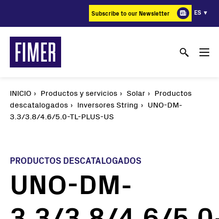
Pasar
ES
Subscribe to our Newsletter
al
contenido
principal
INICIO
Productos y servicios
Solar
Productos
descatalogados
Inversores String
UNO-DM-
3.3/3.8/4.6/5.0-TL-PLUS-US
PRODUCTOS DESCATALOGADOS
UNO-DM-
3.3/3.8/4.6/5.0