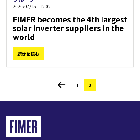
2020/07/15 - 12:02
FIMER becomes the 4th largest
solar inverter suppliers in the
world
続きを読む
ペ
1
カ
2
ペ
ー
レ
ー
ジ
ジ
ン
送
ト
り
ペ