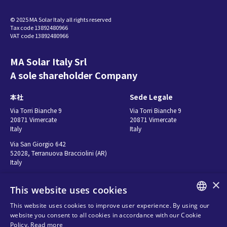
ー
© 2025 MA Solar Italy all rights reserved
Tax code 13892480966
ジ
VAT code 13892480966
MA Solar Italy Srl
A sole shareholder Company
本社
Sede Legale
Via Torri Bianche 9
Via Torri Bianche 9
20871 Vimercate
20871 Vimercate
Italy
Italy
Via San Giorgio 642
52028, Terranuova Bracciolini (AR)
Italy
×
This website uses cookies
お問い合わせ
Seguici
This website uses cookies to improve user experience. By using our
ENGLISH
website you consent to all cookies in accordance with our Cookie
お問い合わせ先
Policy.
Read more