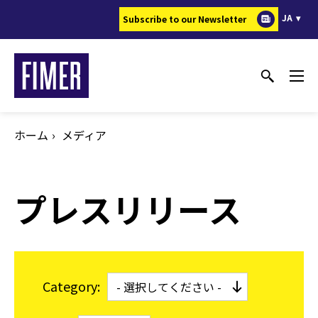
メ
JA
Subscribe to our Newsletter
イ
ン
コ
ン
テ
ン
ホーム
メディア
ツ
に
移
プレスリリース
動
Category: