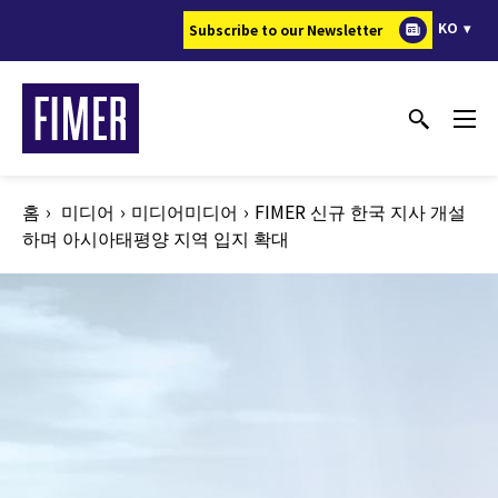
주
KO
Subscribe to our Newsletter
요
콘
텐
츠
로
건
홈
미디어
미디어미디어
FIMER 신규 한국 지사 개설
너
하며 아시아태평양 지역 입지 확대
뛰
기